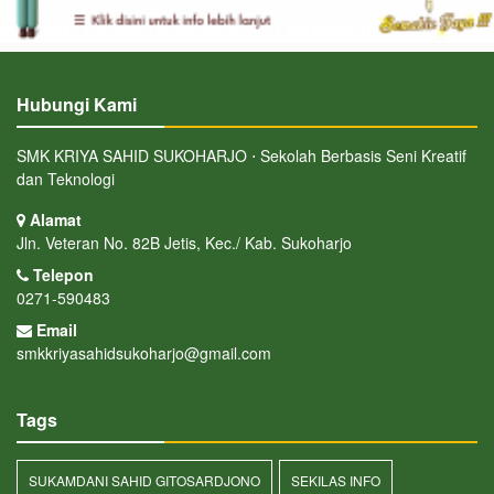
Hubungi Kami
SMK KRIYA SAHID SUKOHARJO ⋅ Sekolah Berbasis Seni Kreatif
dan Teknologi
Alamat
Jln. Veteran No. 82B Jetis, Kec./ Kab. Sukoharjo
Telepon
0271-590483
Email
smkkriyasahidsukoharjo@gmail.com
Tags
SUKAMDANI SAHID GITOSARDJONO
SEKILAS INFO