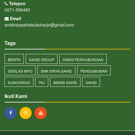
Telepon
0271-590483
Email
smkkriyasahidsukoharjo@gmail.com
Tags
BERITA
SAHID GROUP
DINAS PERHUBUNGAN
SEKILAS INFO
SMK KRIYA SAHID
PENGUMUMAN
SUKOHARJO
TKJ
BISNIS SAHID
SAHID
Ikuti Kami