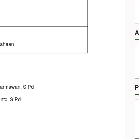
A
sahaan
P
Darmawan, S.Pd
to, S.Pd