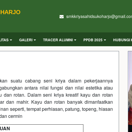
OHARJO
smkkriyasahidsukoharjo@gmail.c
LITAS
GALERI
TRACER ALUMNI
PPDB 2025
HUBUNGI 
akan suatu cabang seni kriya dalam pekerjaannya
ungkan antara nilai fungsi dan nilai estetika atau
an rotan. Dalam seni kriya kreatif kayu dan rotan
sar dan mahir. Kayu dan rotan banyak dimanfaatkan
an seperti, tempat perhiasan, patung, topeng, hiasan
 dan cermin
RUAN