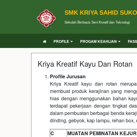
SMK KRIYA SAHID SUK
Sekolah Berbasis Seni Kreatif dan Teknologi
PROFILE
PROGAM KEAHLIAN
FASI
Kriya Kreatif Kayu Dan Rotan
Profile Jurusan
Kriya Kreatif kayu dan rotan merup
membuat produk kerajinan yang menggab
hias dengan menggunakan bahan kayu d
terdapat pekerjaan dengan tingkat da
dalam pembuatan berbagai benda kerajin
dinding, gebyok, kap lampu, rehan box,
C
MUATAN PEMINATAN KEJU