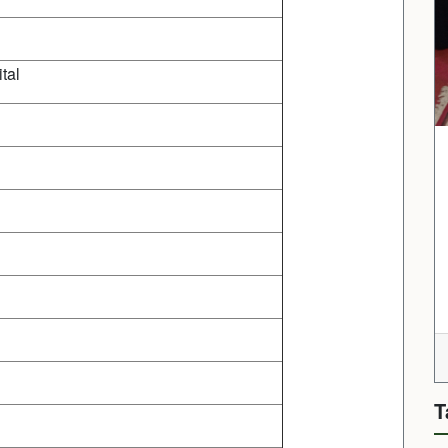
tal
T