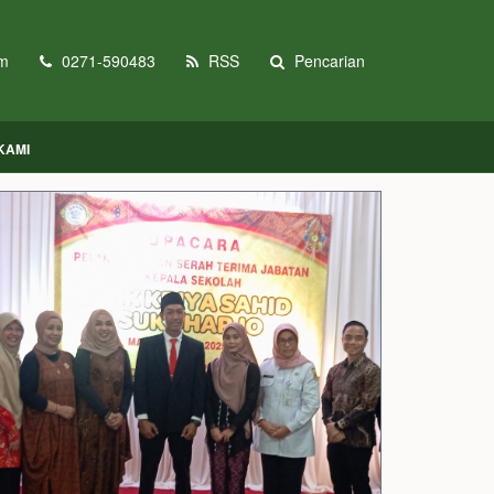
om
0271-590483
RSS
Pencarian
KAMI