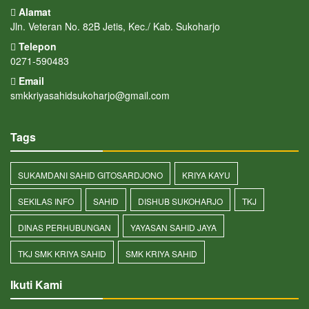
Alamat
Jln. Veteran No. 82B Jetis, Kec./ Kab. Sukoharjo
Telepon
0271-590483
Email
smkkriyasahidsukoharjo@gmail.com
Tags
SUKAMDANI SAHID GITOSARDJONO
KRIYA KAYU
SEKILAS INFO
SAHID
DISHUB SUKOHARJO
TKJ
DINAS PERHUBUNGAN
YAYASAN SAHID JAYA
TKJ SMK KRIYA SAHID
SMK KRIYA SAHID
Ikuti Kami