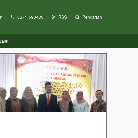
om
0271-590483
RSS
Pencarian
KAMI