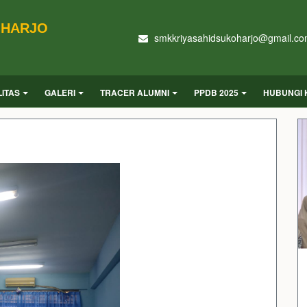
OHARJO
smkkriyasahidsukoharjo@gmail.c
LITAS
GALERI
TRACER ALUMNI
PPDB 2025
HUBUNGI 