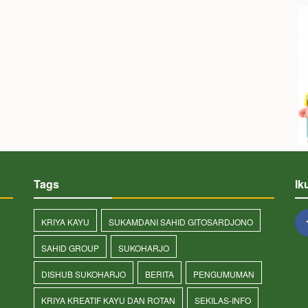
Tags
Ik
KRIYA KAYU
SUKAMDANI SAHID GITOSARDJONO
SAHID GROUP
SUKOHARJO
DISHUB SUKOHARJO
BERITA
PENGUMUMAN
KRIYA KREATIF KAYU DAN ROTAN
SEKILAS-INFO