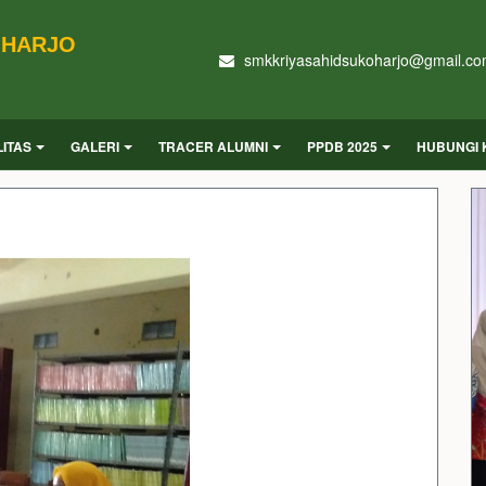
OHARJO
smkkriyasahidsukoharjo@gmail.c
LITAS
GALERI
TRACER ALUMNI
PPDB 2025
HUBUNGI 