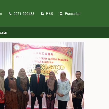
om
0271-590483
RSS
Pencarian
KAMI