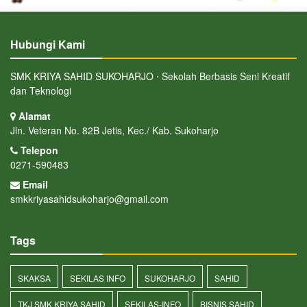
Hubungi Kami
SMK KRIYA SAHID SUKOHARJO ⋅ Sekolah Berbasis Seni Kreatif
dan Teknologi
Alamat
Jln. Veteran No. 82B Jetis, Kec./ Kab. Sukoharjo
Telepon
0271-590483
Email
smkkriyasahidsukoharjo@gmail.com
Tags
SKAKSA
SEKILAS INFO
SUKOHARJO
SAHID
TKJ SMK KRIYA SAHID
SEKILAS-INFO
BISNIS SAHID