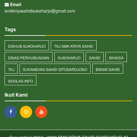
Email
smkkriyasahidsukoharjo@gmail.com
Tags
DISHUB SUKOHARJO
TKJ SMK KRIYA SAHID
DINAS PERHUBUNGAN
SUKOHARJO
SAHID
SKAKSA
TKJ
SUKAMDANI SAHID GITOSARDJONO
BISNIS SAHID
SEKILAS-INFO
Ikuti Kami