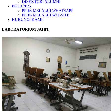
DIREKTORI ALUMNI
PPDB 2025
PPDB MELALUI WHATSAPP
PPDB MELALUI WEBSITE
HUBUNGI KAMI
LABORATORIUM JAHIT