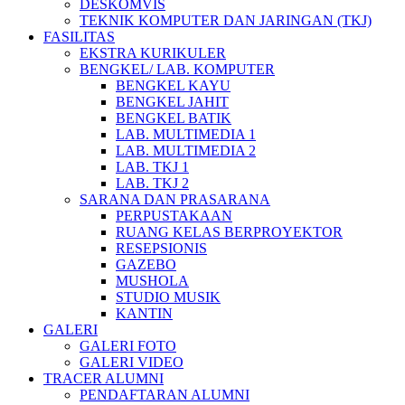
DESKOMVIS
TEKNIK KOMPUTER DAN JARINGAN (TKJ)
FASILITAS
EKSTRA KURIKULER
BENGKEL/ LAB. KOMPUTER
BENGKEL KAYU
BENGKEL JAHIT
BENGKEL BATIK
LAB. MULTIMEDIA 1
LAB. MULTIMEDIA 2
LAB. TKJ 1
LAB. TKJ 2
SARANA DAN PRASARANA
PERPUSTAKAAN
RUANG KELAS BERPROYEKTOR
RESEPSIONIS
GAZEBO
MUSHOLA
STUDIO MUSIK
KANTIN
GALERI
GALERI FOTO
GALERI VIDEO
TRACER ALUMNI
PENDAFTARAN ALUMNI