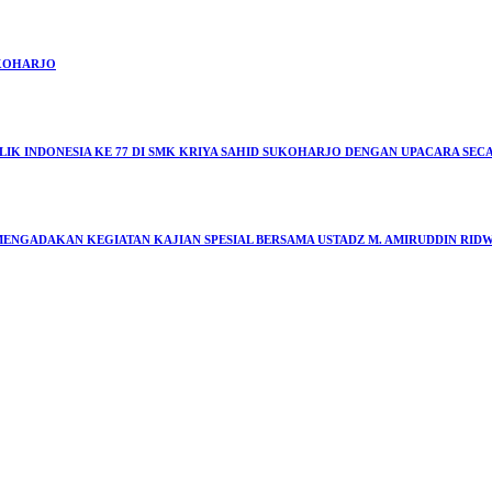
UKOHARJO
K INDONESIA KE 77 DI SMK KRIYA SAHID SUKOHARJO DENGAN UPACARA SEC
NGADAKAN KEGIATAN KAJIAN SPESIAL BERSAMA USTADZ M. AMIRUDDIN RIDWA