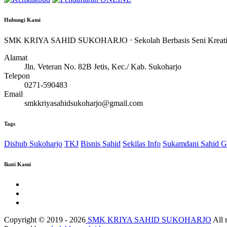
Hubungi Kami
SMK KRIYA SAHID SUKOHARJO ⋅ Sekolah Berbasis Seni Kreatif
Alamat
Jln. Veteran No. 82B Jetis, Kec./ Kab. Sukoharjo
Telepon
0271-590483
Email
smkkriyasahidsukoharjo@gmail.com
Tags
Dishub Sukoharjo
TKJ
Bisnis Sahid
Sekilas Info
Sukamdani Sahid Gi
Ikuti Kami
Copyright © 2019 - 2026
SMK KRIYA SAHID SUKOHARJO
All r