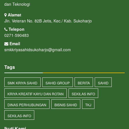
dan Teknologi
Alamat
Jln. Veteran No. 82B Jetis, Kec./ Kab. Sukoharjo
Telepon
0271-590483
Email
smkkriyasahidsukoharjo@gmail.com
Tags
SMK KRIYA SAHID
SAHID GROUP
BERITA
SAHID
KRIYA KREATIF KAYU DAN ROTAN
SEKILAS INFO
DINAS PERHUBUNGAN
BISNIS SAHID
TKJ
SEKILAS-INFO
Ikuti Kami