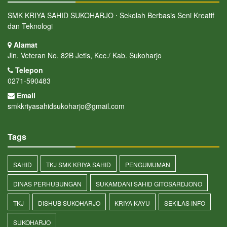
SMK KRIYA SAHID SUKOHARJO ⋅ Sekolah Berbasis Seni Kreatif
dan Teknologi
Alamat
Jln. Veteran No. 82B Jetis, Kec./ Kab. Sukoharjo
Telepon
0271-590483
Email
smkkriyasahidsukoharjo@gmail.com
Tags
SAHID
TKJ SMK KRIYA SAHID
PENGUMUMAN
DINAS PERHUBUNGAN
SUKAMDANI SAHID GITOSARDJONO
TKJ
DISHUB SUKOHARJO
KRIYA KAYU
SEKILAS INFO
SUKOHARJO