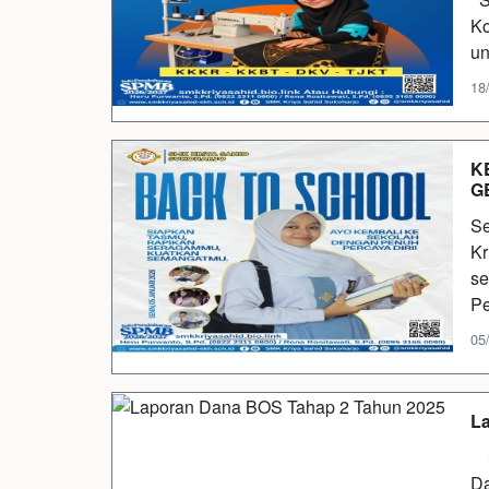
Ko
un
18
K
G
Se
Kr
se
P
05
La
SM
Da