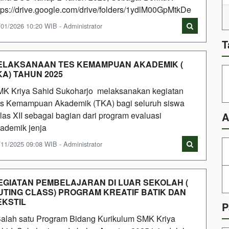
tps://drive.google.com/drive/folders/1ydlM00GpMtkDe
/01/2026 10:20 WIB - Administrator
T
ELAKSANAAN TES KEMAMPUAN AKADEMIK (
KA) TAHUN 2025
K Kriya Sahid Sukoharjo melaksanakan kegiatan
s Kemampuan Akademik (TKA) bagi seluruh siswa
las XII sebagai bagian dari program evaluasi
A
ademik jenja
/11/2025 09:08 WIB - Administrator
EGIATAN PEMBELAJARAN DI LUAR SEKOLAH (
UTING CLASS) PROGRAM KREATIF BATIK DAN
EKSTIL
P
lah satu Program Bidang Kurikulum SMK Kriya