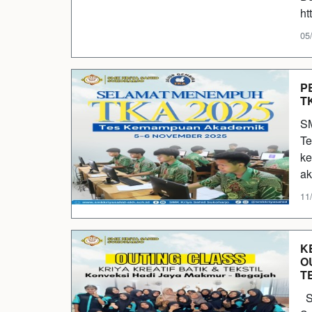
ht
05
P
T
SM
Te
ke
ak
11
K
O
T
Sa