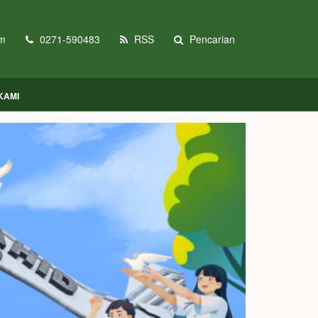
om
0271-590483
RSS
Pencarian
KAMI