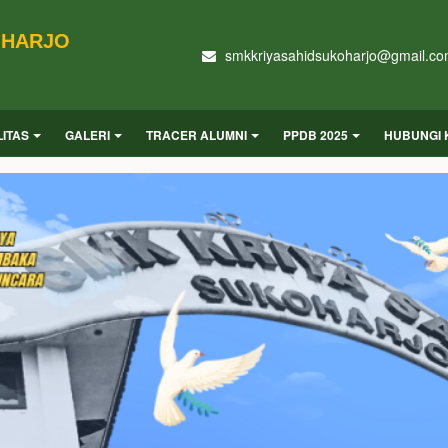
OHARJO
smkkriyasahidsukoharjo@gmail.c
LITAS
GALERI
TRACER ALUMNI
PPDB 2025
HUBUNGI 