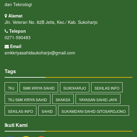
dan Teknologi
Alamat
Jln. Veteran No. 82B Jetis, Kec./ Kab. Sukoharjo
Telepon
0271-590483
Email
smkkriyasahidsukoharjo@gmail.com
Tags
TKJ
SMK KRIYA SAHID
SUKOHARJO
SEKILAS INFO
TKJ SMK KRIYA SAHID
SKAKSA
YAYASAN SAHID JAYA
SEKILAS-INFO
SAHID
SUKAMDANI SAHID GITOSARDJONO
Ikuti Kami