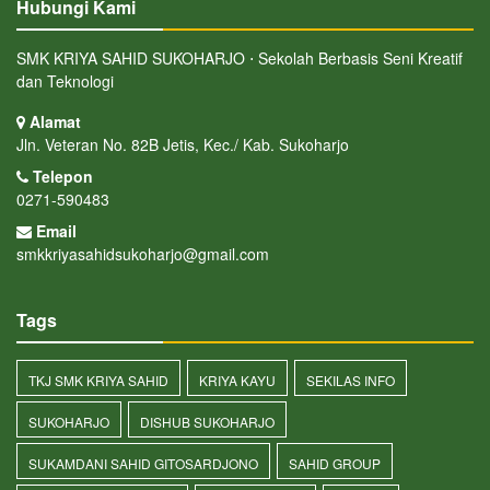
Hubungi Kami
SMK KRIYA SAHID SUKOHARJO ⋅ Sekolah Berbasis Seni Kreatif
dan Teknologi
Alamat
Jln. Veteran No. 82B Jetis, Kec./ Kab. Sukoharjo
Telepon
0271-590483
Email
smkkriyasahidsukoharjo@gmail.com
Tags
TKJ SMK KRIYA SAHID
KRIYA KAYU
SEKILAS INFO
SUKOHARJO
DISHUB SUKOHARJO
SUKAMDANI SAHID GITOSARDJONO
SAHID GROUP