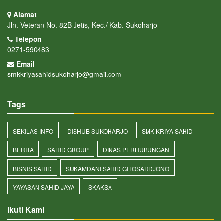
Alamat
Jln. Veteran No. 82B Jetis, Kec./ Kab. Sukoharjo
Telepon
0271-590483
Email
smkkriyasahidsukoharjo@gmail.com
Tags
SEKILAS-INFO
DISHUB SUKOHARJO
SMK KRIYA SAHID
BERITA
SAHID GROUP
DINAS PERHUBUNGAN
BISNIS SAHID
SUKAMDANI SAHID GITOSARDJONO
YAYASAN SAHID JAYA
SKAKSA
Ikuti Kami