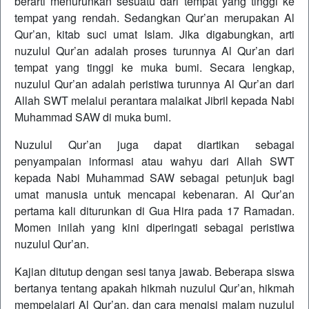
berarti menurunkan sesuatu dari tempat yang tinggi ke
tempat yang rendah. Sedangkan Qur’an merupakan Al
Qur’an, kitab suci umat Islam. Jika digabungkan, arti
nuzulul Qur’an adalah proses turunnya Al Qur’an dari
tempat yang tinggi ke muka bumi. Secara lengkap,
nuzulul Qur’an adalah peristiwa turunnya Al Qur’an dari
Allah SWT melalui perantara malaikat Jibril kepada Nabi
Muhammad SAW di muka bumi.
Nuzulul Qur’an juga dapat diartikan sebagai
penyampaian informasi atau wahyu dari Allah SWT
kepada Nabi Muhammad SAW sebagai petunjuk bagi
umat manusia untuk mencapai kebenaran. Al Qur’an
pertama kali diturunkan di Gua Hira pada 17 Ramadan.
Momen inilah yang kini diperingati sebagai peristiwa
nuzulul Qur’an.
Kajian ditutup dengan sesi tanya jawab. Beberapa siswa
bertanya tentang apakah hikmah nuzulul Qur’an, hikmah
mempelajari Al Qur’an, dan cara mengisi malam nuzulul